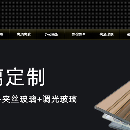
璃
夹绢夹胶
办公隔断
热熔热弯
烤漆玻璃