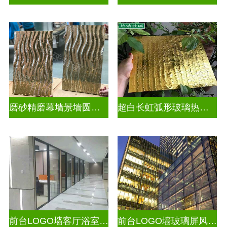
磨砂精磨幕墙景墙圆弧玻璃
超白长虹弧形玻璃热熔热弯玻璃
前台LOGO墙客厅浴室玻璃隔断
前台LOGO墙玻璃屏风隔断