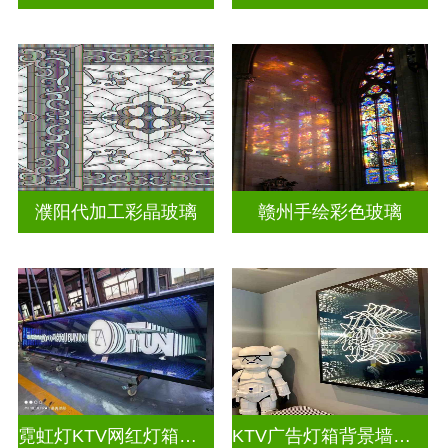
濮阳代加工彩晶玻璃
赣州手绘彩色玻璃
霓虹灯KTV网红灯箱深渊镜
KTV广告灯箱背景墙定制做深渊镜