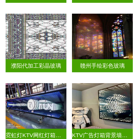
濮阳代加工彩晶玻璃
赣州手绘彩色玻璃
霓虹灯KTV网红灯箱深渊镜
KTV广告灯箱背景墙定制做深渊镜