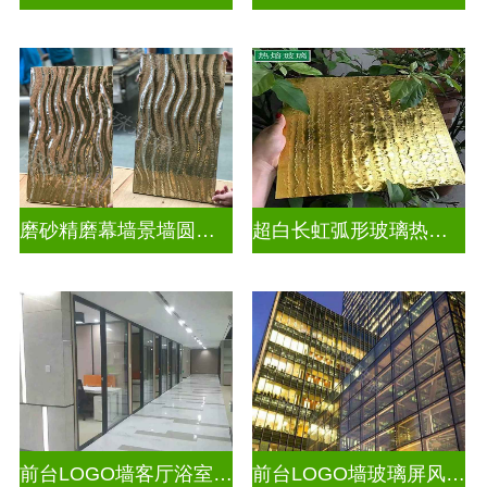
磨砂精磨幕墙景墙圆弧玻璃
超白长虹弧形玻璃热熔热弯玻璃
前台LOGO墙客厅浴室玻璃隔断
前台LOGO墙玻璃屏风隔断