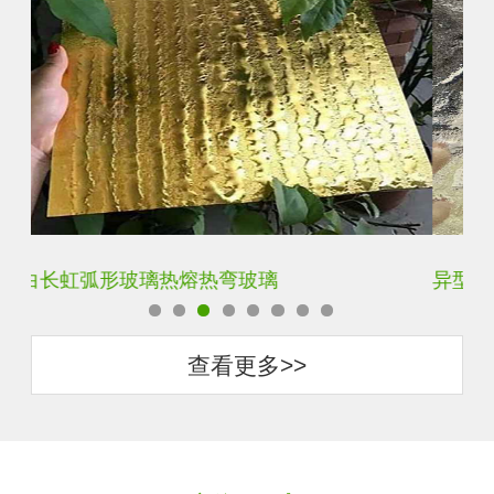
异型玻璃展示柜异形弧形玻璃
客
查看更多>>