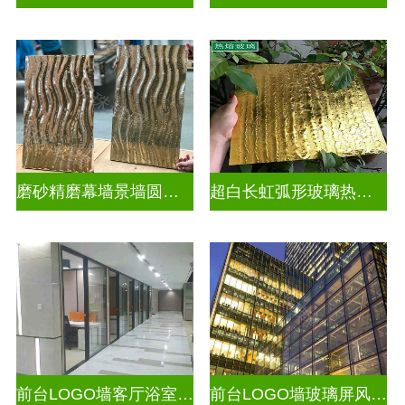
磨砂精磨幕墙景墙圆弧玻璃
超白长虹弧形玻璃热熔热弯玻璃
前台LOGO墙客厅浴室玻璃隔断
前台LOGO墙玻璃屏风隔断