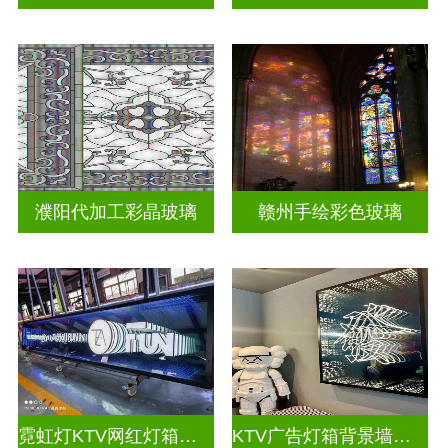
濮阳代加工彩晶玻璃
赣州手绘彩色玻璃
霓虹灯KTV网红灯箱深渊镜
KTV广告灯箱背景墙定制做深渊镜