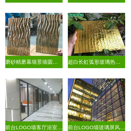
磨砂精磨幕墙景墙圆弧玻璃
超白长虹弧形玻璃热熔热弯玻璃
前台LOGO墙客厅浴室玻璃隔断
前台LOGO墙玻璃屏风隔断